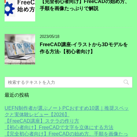
【完全初心者向け】FreeCADの始め方、
手順を画像たっぷりで解説
2023/05/18
FreeCAD講座-イラストから3Dモデルを
作る方法-【初心者向け】
最近の投稿
UEFN制作者が選ぶノートPCおすすめ10選｜推奨スペッ
クと実体験レビュー【2026】
【FreeCAD講座】ステラの作り方
【初心者向け】FreeCADで文字を立体にする方法
【完全初心者向け】FreeCADの始め方、手順を画像たっ