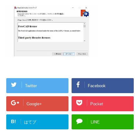
Twitter
Facebook
Google+
Pocket
B!
はてブ
LINE