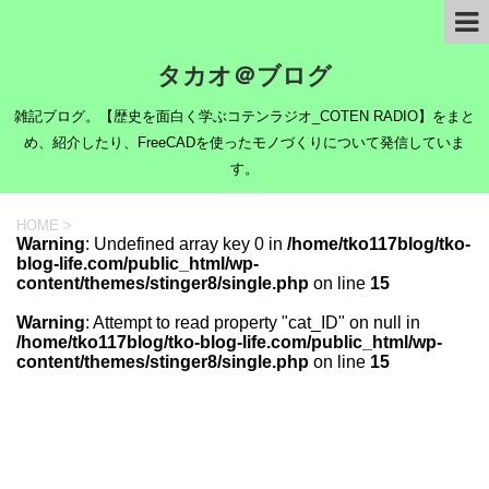
タカオ＠ブログ
雑記ブログ。【歴史を面白く学ぶコテンラジオ_COTEN RADIO】をまと
め、紹介したり、FreeCADを使ったモノづくりについて発信していま
す。
HOME
>
Warning
: Undefined array key 0 in
/home/tko117blog/tko-
blog-life.com/public_html/wp-
content/themes/stinger8/single.php
on line
15
Warning
: Attempt to read property "cat_ID" on null in
/home/tko117blog/tko-blog-life.com/public_html/wp-
content/themes/stinger8/single.php
on line
15