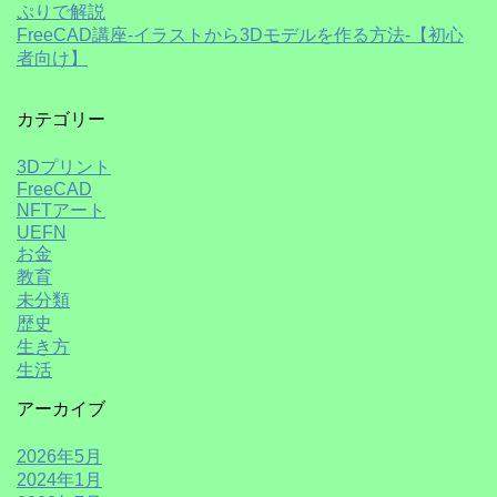
ぷりで解説
FreeCAD講座-イラストから3Dモデルを作る方法-【初心
者向け】
カテゴリー
3Dプリント
FreeCAD
NFTアート
UEFN
お金
教育
未分類
歴史
生き方
生活
アーカイブ
2026年5月
2024年1月