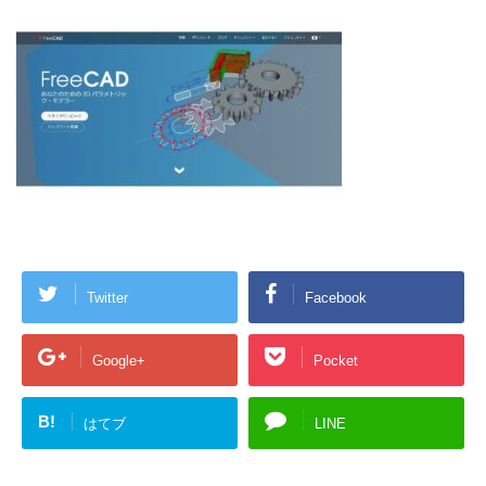
Twitter
Facebook
Google+
Pocket
B!
はてブ
LINE