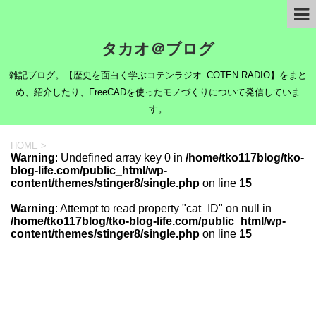
タカオ＠ブログ
雑記ブログ。【歴史を面白く学ぶコテンラジオ_COTEN RADIO】をまと
め、紹介したり、FreeCADを使ったモノづくりについて発信していま
す。
HOME
>
Warning
: Undefined array key 0 in
/home/tko117blog/tko-
blog-life.com/public_html/wp-
content/themes/stinger8/single.php
on line
15
Warning
: Attempt to read property "cat_ID" on null in
/home/tko117blog/tko-blog-life.com/public_html/wp-
content/themes/stinger8/single.php
on line
15