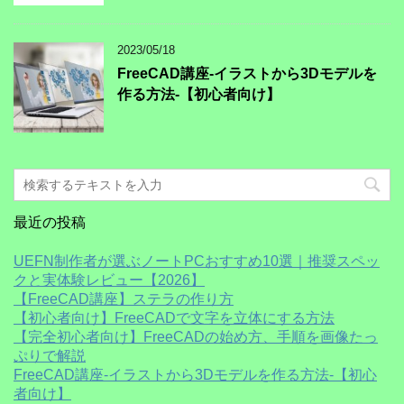
2023/05/18
FreeCAD講座-イラストから3Dモデルを
作る方法-【初心者向け】
最近の投稿
UEFN制作者が選ぶノートPCおすすめ10選｜推奨スペッ
クと実体験レビュー【2026】
【FreeCAD講座】ステラの作り方
【初心者向け】FreeCADで文字を立体にする方法
【完全初心者向け】FreeCADの始め方、手順を画像たっ
ぷりで解説
FreeCAD講座-イラストから3Dモデルを作る方法-【初心
者向け】