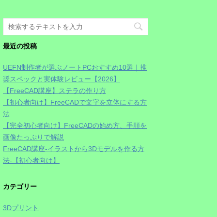
最近の投稿
UEFN制作者が選ぶノートPCおすすめ10選｜推
奨スペックと実体験レビュー【2026】
【FreeCAD講座】ステラの作り方
【初心者向け】FreeCADで文字を立体にする方
法
【完全初心者向け】FreeCADの始め方、手順を
画像たっぷりで解説
FreeCAD講座-イラストから3Dモデルを作る方
法-【初心者向け】
カテゴリー
3Dプリント