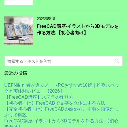
2023/05/18
FreeCAD講座-イラストから3Dモデルを
作る方法-【初心者向け】
最近の投稿
UEFN制作者が選ぶノートPCおすすめ10選｜推奨スペッ
クと実体験レビュー【2026】
【FreeCAD講座】ステラの作り方
【初心者向け】FreeCADで文字を立体にする方法
【完全初心者向け】FreeCADの始め方、手順を画像たっ
ぷりで解説
FreeCAD講座-イラストから3Dモデルを作る方法-【初心
者向け】