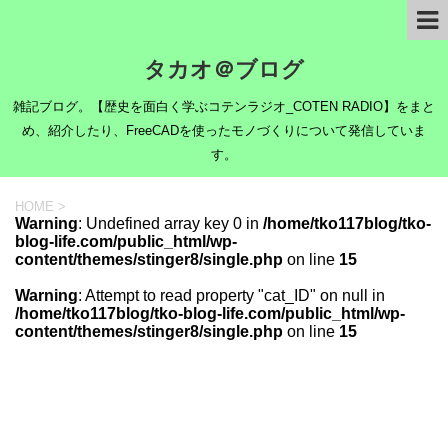
タカオ＠ブログ
雑記ブログ。【歴史を面白く学ぶコテンラジオ_COTEN RADIO】をまと
め、紹介したり、FreeCADを使ったモノづくりについて発信していま
す。
HOME
>
Warning
: Undefined array key 0 in
/home/tko117blog/tko-
blog-life.com/public_html/wp-
content/themes/stinger8/single.php
on line
15
Warning
: Attempt to read property "cat_ID" on null in
/home/tko117blog/tko-blog-life.com/public_html/wp-
content/themes/stinger8/single.php
on line
15