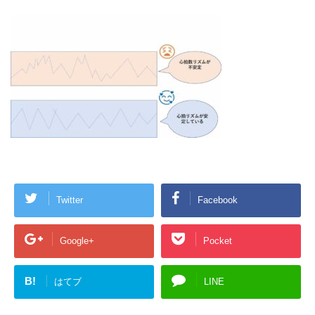
Twitter
Facebook
Google+
Pocket
B!
はてブ
LINE