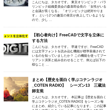
こんにちは、タカオです。 東京オリンピック・パラ
リンピック組織委員会の森喜郎会長の 「女性がいる
と会議が長くなる」 「オリンピックは絶対やりま
す」 という2つの趣旨の発言が炎上しているような
ので、少し …
【初心者向け】FreeCADで文字を立体に
する方法
こんにちは、タカオです。 早速ですが、FreeCAD
には文字フォントを読み込む機能が標準装備されて
いるのを知っていましたか？ この機能を使ってブー
リアント演算と組み合わせることで、例えば以下の
様なこと …
まとめ【歴史を面白く学ぶコテンラジオ
_COTEN RADIO】 シーズン13 三蔵法
師玄奘
こんにちは、タカオです。 本記事は【歴史を面白く
学ぶコテンラジオ_COTEN RADIO】をシーズン毎
にまとめ、紹介している記事になります。 この記事